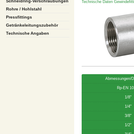
Schneidring-Verschraubungen
Technische Daten Gewindefitt
Rohre / Hohlstahl
Pressfittings
Getränkeleitungszubehör
Technische Angaben
Abmessungen/D
Rp-EN 10
1/8"
1/4"
3/8"
1/2"