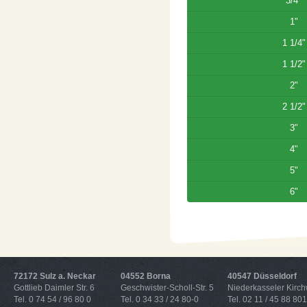
3/4"
1"
1 1/4"
1 1/2"
2"
2 1/2"
3"
4"
5"
6"
72172 Sulz a. Neckar
04552 Borna
40547 Düsseldorf
Gottlieb Daimler Str. 6
Geschwister-Scholl-Str. 5
Niederkasseler Kirc
Tel. 0 74 54 / 96 80 0
Tel. 0 34 33 / 24 80-0
Tel. 02 11 / 45 88 801