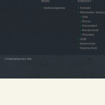
NEWS
KONTAKT
Stellenangebote
Kontakt
Mitarbeiter Verkau
Sulz
Borna
Düsseldorf
Norderstedt
Potsdam
AGB
Impressum
Datenschutz
© Edelstahlservice Sulz