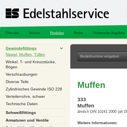
Über uns
Service
Produkte
Preise
Technische Angaben
Gewindefittings
Nippel, Muffen, Tüllen
Winkel, T- und Kreuzstücke,
Bögen
Verschraubungen
Diverse Teile
Muffen
Zylindrisches Gewinde ISO 228
Verteilerrohre, schwer
333
Technische Daten
Muffen
ähnlich DIN 10241:2000 (alt D
Schweißfittings
Armaturen und Ventile
Weitere Informationen: