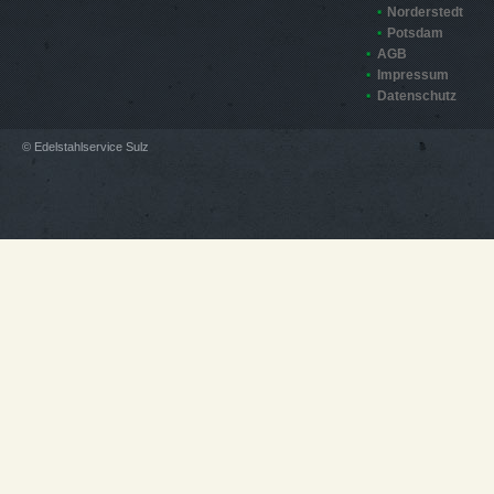
Norderstedt
Potsdam
AGB
Impressum
Datenschutz
© Edelstahlservice Sulz