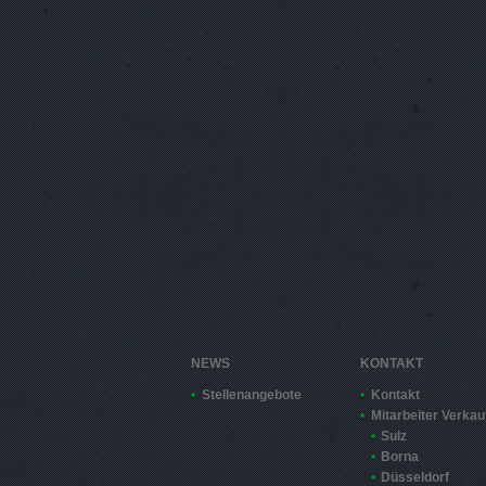
NEWS
KONTAKT
Stellenangebote
Kontakt
Mitarbeiter Verkau
Sulz
Borna
Düsseldorf