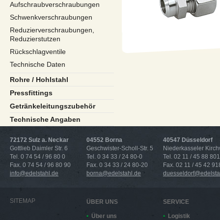
Aufschraubverschraubungen
Schwenkverschraubungen
Reduzierverschraubungen,
Reduzierstutzen
Rückschlagventile
Technische Daten
Rohre / Hohlstahl
Pressfittings
Getränkeleitungszubehör
Technische Angaben
72172 Sulz a. Neckar
04552 Borna
40547 Düsseldorf
Gottlieb Daimler Str. 6
Geschwister-Scholl-Str. 5
Niederkasseler Kirc
Tel. 0 74 54 / 96 80 0
Tel. 0 34 33 / 24 80-0
Tel. 02 11 / 45 88 801
Fax. 0 74 54 / 96 80 90
Fax. 0 34 33 / 24 80-20
Fax. 02 11 / 45 42 91
info@edelstahl.de
borna@edelstahl.de
duesseldorf@edelsta
SITEMAP
ÜBER UNS
SERVICE
Über uns
Logistik