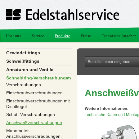
Über uns
Service
Produkte
Preise
Technische Angaben
Gewindefittings
Schweißfittings
Armaturen und Ventile
Schneidring-Verschraubungen
Verschraubungen
Anschweißv
Einschraubverschraubungen
Einschraubverschraubungen mit
Dichtkegel
Weitere Informationen:
Schott-Verschraubungen
Technische Daten und Montag
Anschweißverschraubungen
Manometer-
Anschlussverschraubungen,