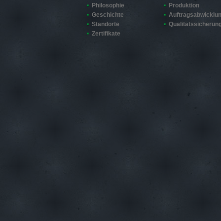
Philosophie
Produktion
Geschichte
Auftragsabwicklu
Standorte
Qualitätssicherun
Zertifikate