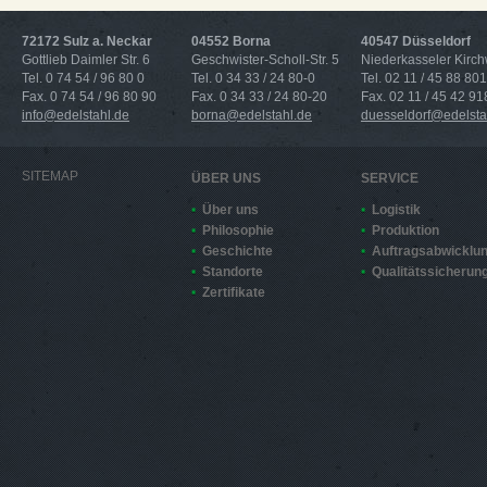
72172 Sulz a. Neckar
04552 Borna
40547 Düsseldorf
Gottlieb Daimler Str. 6
Geschwister-Scholl-Str. 5
Niederkasseler Kirc
Tel. 0 74 54 / 96 80 0
Tel. 0 34 33 / 24 80-0
Tel. 02 11 / 45 88 801
Fax. 0 74 54 / 96 80 90
Fax. 0 34 33 / 24 80-20
Fax. 02 11 / 45 42 91
info@edelstahl.de
borna@edelstahl.de
duesseldorf@edelsta
SITEMAP
ÜBER UNS
SERVICE
Über uns
Logistik
Philosophie
Produktion
Geschichte
Auftragsabwicklu
Standorte
Qualitätssicherun
Zertifikate