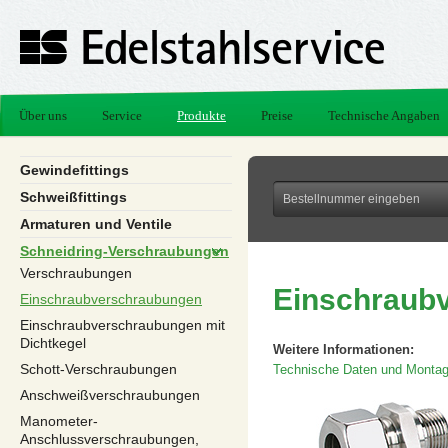
Über uns
Service
Produkte
Preise
Technische Angaben
Gewindefittings
Schweißfittings
Armaturen und Ventile
Schneidring-Verschraubungen
Verschraubungen
Einschraub
Einschraubverschraubungen
Einschraubverschraubungen mit
Dichtkegel
Weitere Informationen:
Schott-Verschraubungen
Technische Daten und Montag
Anschweißverschraubungen
Manometer-
Anschlussverschraubungen,