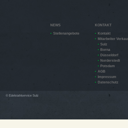
NEWS
KONTAKT
Stellenangebote
Kontakt
Mitarbeiter Verkau
Sulz
Borna
Düsseldorf
Norderstedt
Potsdam
AGB
Impressum
Datenschutz
© Edelstahlservice Sulz